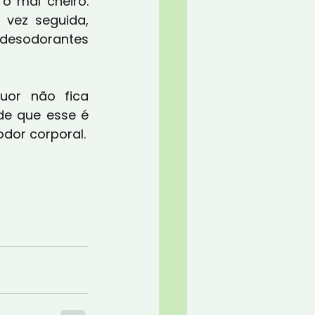
 mal cheiro. 
ez seguida, 
esodorantes 
or não fica 
e que esse é 
dor corporal.