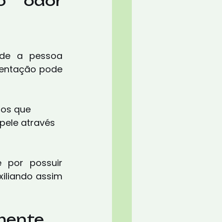
 odor 
de a pessoa 
entação pode 
 os que 
ele através 
 por possuir 
iliando assim 
mente