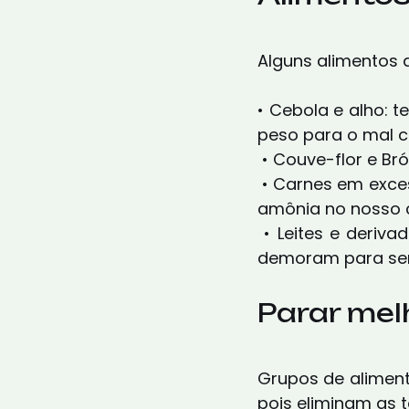
Alguns alimentos 
• Cebola e alho: 
peso para o mal c
 • Couve-flor e B
 • Carnes em excesso: quanto mais o consumo de proteínas, mais a produção da 
amônia no nosso c
 • Leites e derivados em excesso: também com muitas proteínas e, além disso, 
demoram para ser
Parar mel
Grupos de aliment
pois eliminam as 