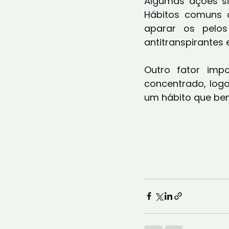
Algumas ações si
Hábitos comuns 
aparar os pelos
antitranspirantes 
Outro fator imp
concentrado, log
um hábito que ben