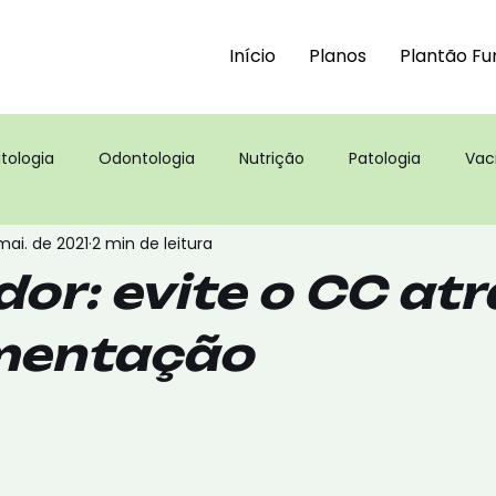
Início
Planos
Plantão Fu
tologia
Odontologia
Nutrição
Patologia
Vac
mai. de 2021
2 min de leitura
s
or: evite o CC at
imentação