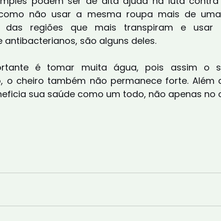
mples podem ser de alta ajuda na luta contra o
como não usar a mesma roupa mais de uma v
 das regiões que mais transpiram e usar d
e antibacterianos, são alguns deles.
ortante é tomar muita água, pois assim o su
o, o cheiro também não permanece forte. Além d
eficia sua saúde como um todo, não apenas no o