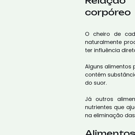
Relação
corpóreo
O cheiro de cad
naturalmente pro
ter influência dire
Alguns alimentos 
contém substânci
do suor.
Já outros alime
nutrientes que aj
na eliminação das
Alimentos