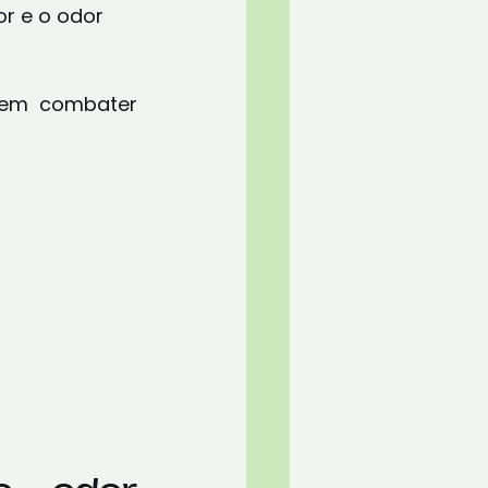
or e o odor 
em combater 