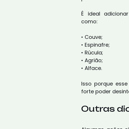
É ideal adiciona
como:
• Couve;
• Espinafre;
• Rúcula;
• Agrião;
• Alface.
Isso porque esse 
forte poder desint
Outras di