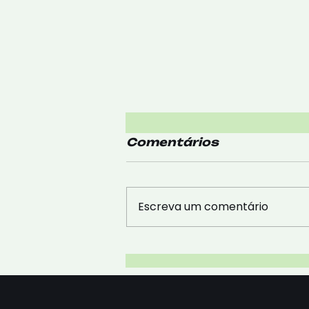
Comentários
Escreva um comentário
Reforce a imunidade:
Saiba como
enfrentar a Gripe e o
Resfriado