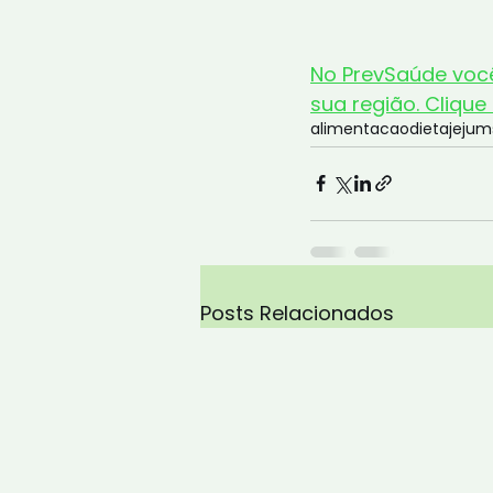
No PrevSaúde você
sua região. Clique
alimentacao
dieta
jejum
Posts Relacionados