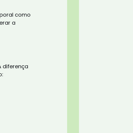
rporal como 
rar a 
A diferença 
o: