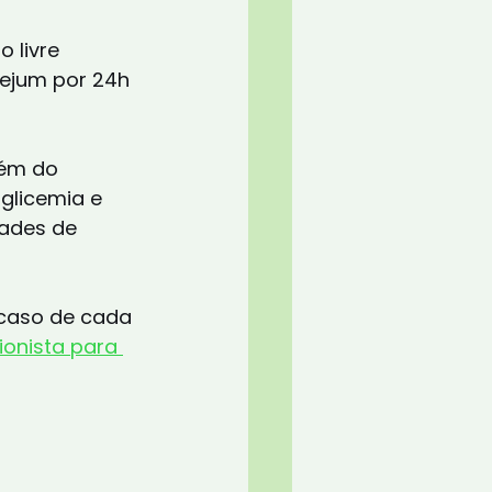
jejum por 24h 
lém do 
glicemia e 
ades de 
 caso de cada 
ionista para 