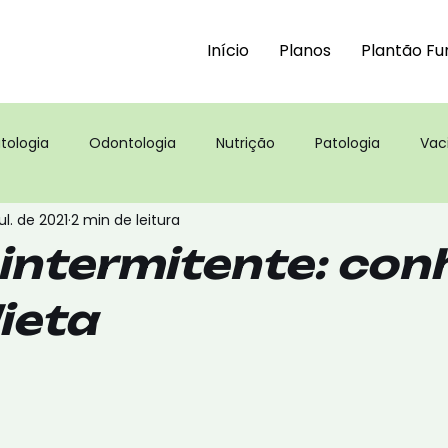
Início
Planos
Plantão Fu
tologia
Odontologia
Nutrição
Patologia
Vac
ul. de 2021
2 min de leitura
s
intermitente: con
ieta