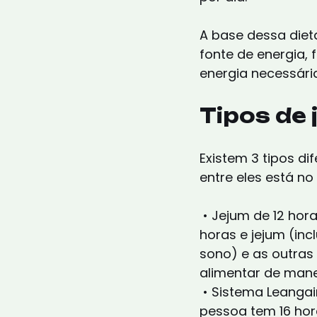
A base dessa diet
fonte de energia,
energia necessári
Tipos de 
Existem 3 tipos di
entre eles está no
 • Jejum de 12 horas: nele a pessoa fica 12 
horas e jejum (inc
sono) e as outras 
alimentar de manei
 • Sistema Leangains: neste modo a 
pessoa tem 16 hor