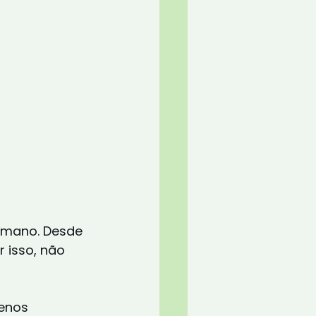
humano. Desde 
 isso, não 
enos 