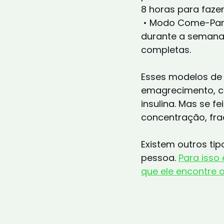
8 horas para fazer
 • Modo Come-Para: neste jejum a pessoa mantém uma alimentação livre 
durante a semana,
completas.
Esses modelos de 
emagrecimento, co
insulina. Mas se 
concentração, fra
Existem outros ti
pessoa. 
Para isso 
que ele encontre o