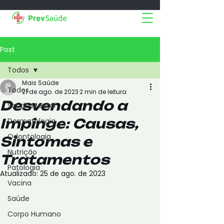
Post
Todos
Mais Saúde
Todos
21 de ago. de 2023
2 min de leitura
Desvendando a
Saúde Mental
Impinge: Causas,
Dermatologia
Odontologia
Sintomas e
Nutrição
Tratamentos
Patologia
Atualizado:
25 de ago. de 2023
Vacina
Saúde
Corpo Humano