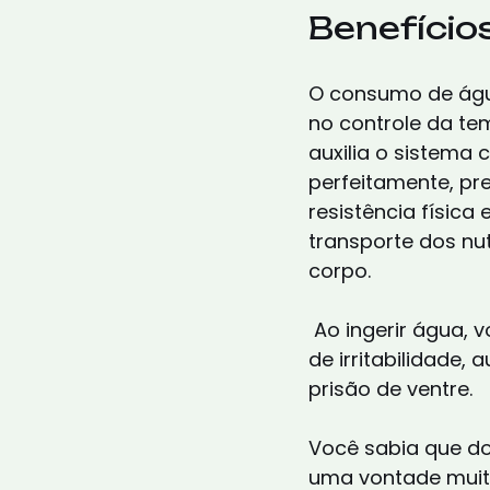
Benefícios
O consumo de água
no controle da te
auxilia o sistema c
perfeitamente, pr
resistência física
transporte dos nut
corpo.
 Ao ingerir água, você mantém sua pele hidratada e protegida, diminui as crises 
de irritabilidade, 
prisão de ventre.
Você sabia que do
uma vontade muit