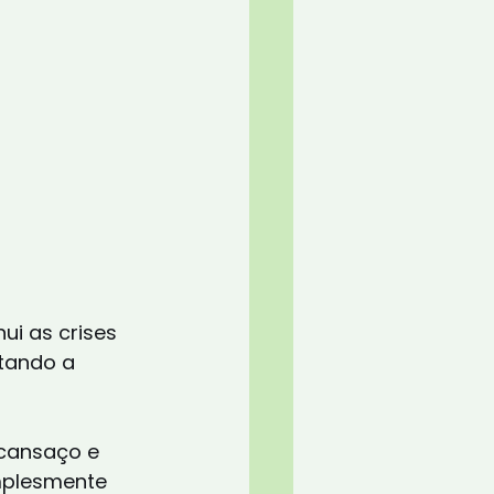
itando a 
 cansaço e 
mplesmente 