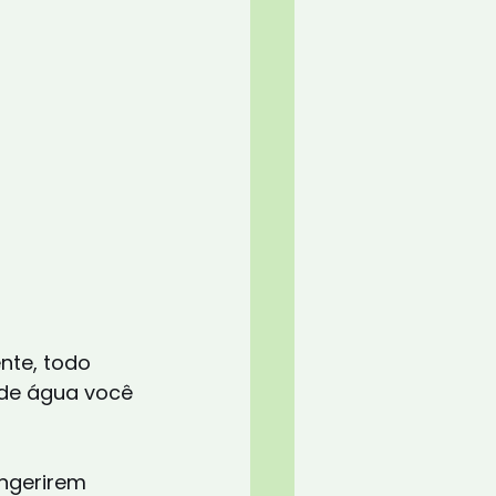
nte, todo 
de água você 
ngerirem 