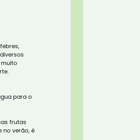
febres, 
 diversos 
 muito 
te.
água para o 
as frutas 
 no verão, é 