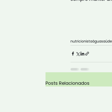
nutricionista
água
saúde
Posts Relacionados