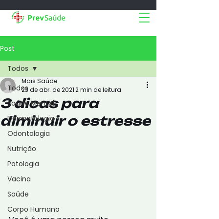
Post
Todos
Mais Saúde
Todos
23 de abr. de 2021
2 min de leitura
3 dicas para
Saúde Mental
diminuir o estresse
Dermatologia
Odontologia
Nutrição
Patologia
Vacina
Saúde
Corpo Humano