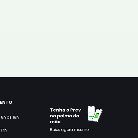
MENTO
Tenha o Prev
na palma da
 8h às 18h
mão
Baixe agora mesmo
 17h