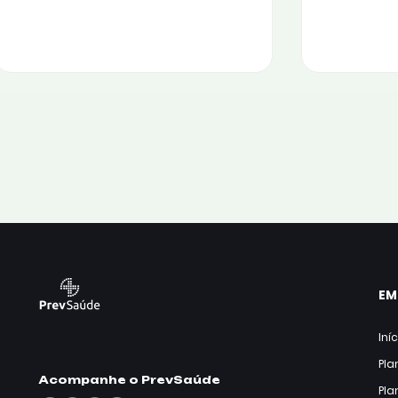
EM
Iní
Pla
Acompanhe o PrevSaúde
Pla