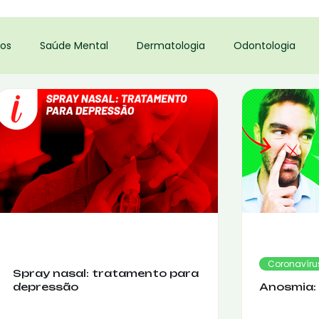
os
Saúde Mental
Dermatologia
Odontologia
Coronavíru
Spray nasal: tratamento para
depressão
Anosmia: 