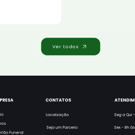
Ver todos
PRESA
CONTATOS
ATENDI
cio
Localização
Seg a Qui -
nos
Seja um Parceiro
Sex - 8h às
ntão Funeral