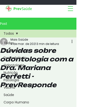
Post
Todos
Mais Saúde
Todos
4 de mar. de 2021
3 min de leitura
Dúvidas sobre
Saúde Mental
odontologia com a
Dermatologia
Odontologia
Dra. Mariana
Nutrição
Perfetti -
Patologia
PrevResponde
Vacina
Saúde
Corpo Humano