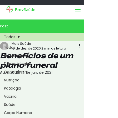
Post
Todos
Mais Saúde
Todos
18 de dez. de 2020
2 min de leitura
Benefícios de um
Saúde Mental
plano funeral
Dermatologia
Odontologia
Atualizado:
14 de jan. de 2021
Nutrição
Patologia
Vacina
Saúde
Corpo Humano