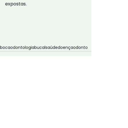
expostas.
boca
odontologia
bucal
saúde
doença
odonto
Ver tudo
Posts Relacionados