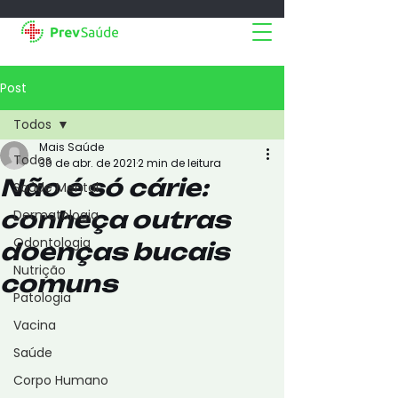
Post
Todos
Mais Saúde
Todos
30 de abr. de 2021
2 min de leitura
Não é só cárie:
Saúde Mental
conheça outras
Dermatologia
Odontologia
doenças bucais
Nutrição
comuns
Patologia
Vacina
Saúde
Corpo Humano