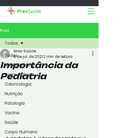
Post
Todos
Mais Saúde
Todos
6 de jul. de 2021
2 min de leitura
Importância da
Saúde Mental
Pediatria
Dermatologia
Odontologia
Nutrição
Patologia
Vacina
Saúde
Corpo Humano