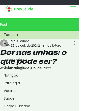
Post
Todos
Mais Saúde
Todos
20 de out. de 2021
2 min de leitura
Dor nas unhas: o
Saúde Mental
que pode ser?
Dermatologia
Odontologia
Atualizado:
29 de jun. de 2022
Nutrição
Patologia
Vacina
Saúde
Corpo Humano