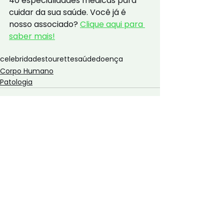
40 especialidades médicas para 
cuidar da sua saúde. Você já é 
nosso associado? 
Clique aqui para 
saber mais!
celebridades
tourette
saúde
doença
Corpo Humano
Patologia
Ver tudo
Posts Relacionados