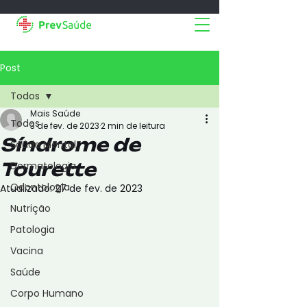
Post
Todos
Mais Saúde
Todos
3 de fev. de 2023
2 min de leitura
Síndrome de
Saúde Mental
Tourette
Dermatologia
Odontologia
Atualizado:
27 de fev. de 2023
Nutrição
Patologia
Vacina
Saúde
Corpo Humano